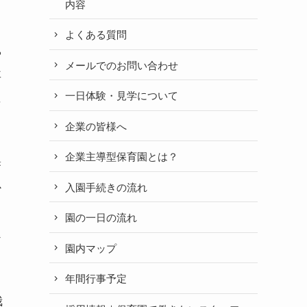
内容
よくある質問
や
メールでのお問い合わせ
事
に
一日体験・見学について
企業の皆様へ
企業主導型保育園とは？
驚
少
入園手続きの流れ
当
園の一日の流れ
題
園内マップ
年間行事予定
哉