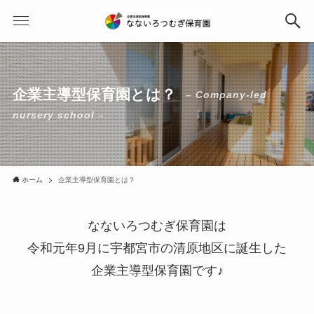
企業主導型保育園とは？
– Company-led
nursery school –
ホーム
企業主導型保育園とは？
なないろつむぎ保育園は
令和元年9月に宇都宮市の清原地区に誕生した
企業主導型保育園です♪