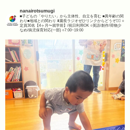
nanairotsumugi
■子どもの「やりたい」から主体性、自立を育む
■異年齢の関
わり■地域との関わり
⬇️園長ラジオぜひリンクからどうぞ💁‍♀️
○
定員30名【4ヶ月〜就学前】/祝日利用OK
○英語/創作/荷物少
なめ/病児保育対応(一部)
○7:00~19:00